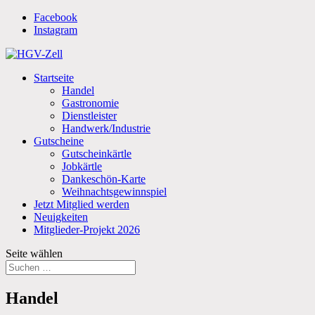
Facebook
Instagram
Startseite
Handel
Gastronomie
Dienstleister
Handwerk/Industrie
Gutscheine
Gutscheinkärtle
Jobkärtle
Dankeschön-Karte
Weihnachtsgewinnspiel
Jetzt Mitglied werden
Neuigkeiten
Mitglieder-Projekt 2026
Seite wählen
Handel