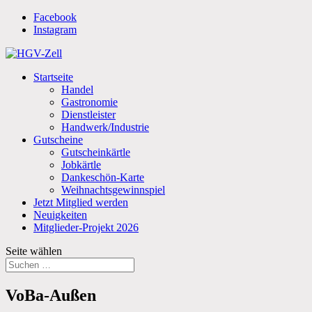
Facebook
Instagram
Startseite
Handel
Gastronomie
Dienstleister
Handwerk/Industrie
Gutscheine
Gutscheinkärtle
Jobkärtle
Dankeschön-Karte
Weihnachtsgewinnspiel
Jetzt Mitglied werden
Neuigkeiten
Mitglieder-Projekt 2026
Seite wählen
VoBa-Außen