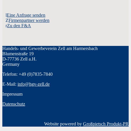
Eine Anfrage senden
Firmenpartner werden
Zu den F&A
Handels- und Gewerbeverein Zell am Harmersbach
Blumenstraße 19
D-77736 Zell a.H.
Germany
Telefon: +49 (0)7835-7840
E-Mail:
info@hgv-zell.de
Impressum
Datenschutz
Website powered by
Großpietsch Produkt-PR