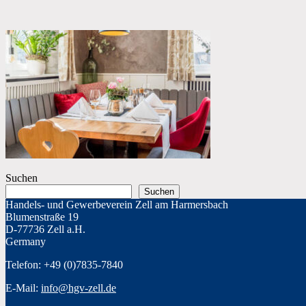
Suchen
Suchen
Handels- und Gewerbeverein Zell am Harmersbach
Blumenstraße 19
D-77736 Zell a.H.
Germany
Telefon: +49 (0)7835-7840
E-Mail:
info@hgv-zell.de