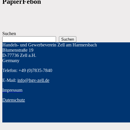
PapierFebon
Suchen
Suchen
Handels- und Gewerbeverein Zell am Harmersbach
Blumenstraße 19
D-77736 Zell a.H.
Germany
Telefon: +49 (0)7835-7840
E-Mail:
info@hgv-zell.de
Impressum
Datenschutz