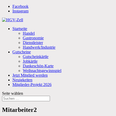
Facebook
Instagram
Startseite
Handel
Gastronomie
Dienstleister
Handwerk/Industrie
Gutscheine
Gutscheinkärtle
Jobkärtle
Dankeschön-Karte
Weihnachtsgewinnspiel
Jetzt Mitglied werden
Neuigkeiten
Mitglieder-Projekt 2026
Seite wählen
Mitarbeiter2