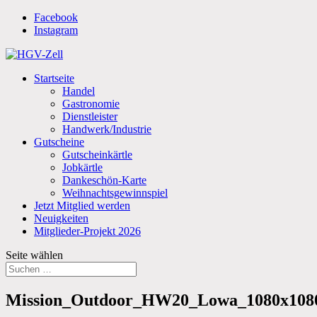
Facebook
Instagram
Startseite
Handel
Gastronomie
Dienstleister
Handwerk/Industrie
Gutscheine
Gutscheinkärtle
Jobkärtle
Dankeschön-Karte
Weihnachtsgewinnspiel
Jetzt Mitglied werden
Neuigkeiten
Mitglieder-Projekt 2026
Seite wählen
Mission_Outdoor_HW20_Lowa_1080x108