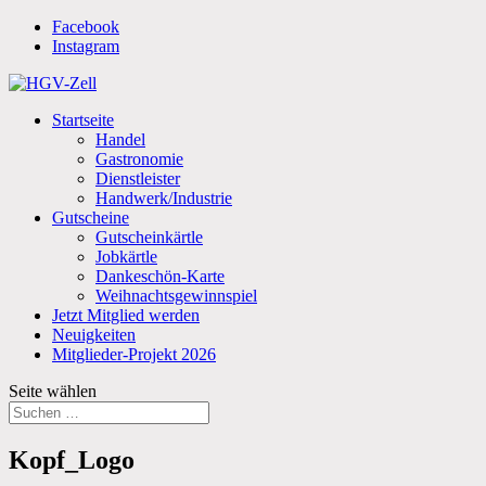
Facebook
Instagram
Startseite
Handel
Gastronomie
Dienstleister
Handwerk/Industrie
Gutscheine
Gutscheinkärtle
Jobkärtle
Dankeschön-Karte
Weihnachtsgewinnspiel
Jetzt Mitglied werden
Neuigkeiten
Mitglieder-Projekt 2026
Seite wählen
Kopf_Logo