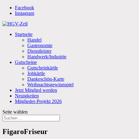
Facebook
Instagram
Startseite
Handel
Gastronomie
Dienstleister
Handwerk/Industrie
Gutscheine
Gutscheinkärtle
Jobkärtle
Dankeschön-Karte
Weihnachtsgewinnspiel
Jetzt Mitglied werden
Neuigkeiten
Mitglieder-Projekt 2026
Seite wählen
FigaroFriseur