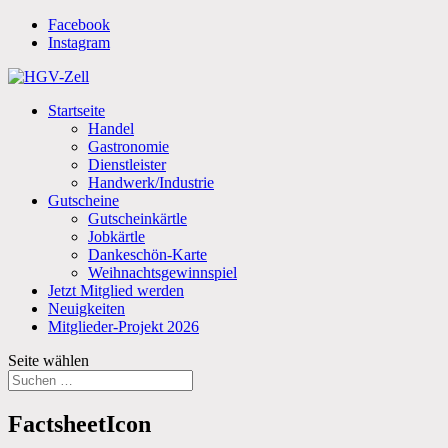
Facebook
Instagram
Startseite
Handel
Gastronomie
Dienstleister
Handwerk/Industrie
Gutscheine
Gutscheinkärtle
Jobkärtle
Dankeschön-Karte
Weihnachtsgewinnspiel
Jetzt Mitglied werden
Neuigkeiten
Mitglieder-Projekt 2026
Seite wählen
FactsheetIcon