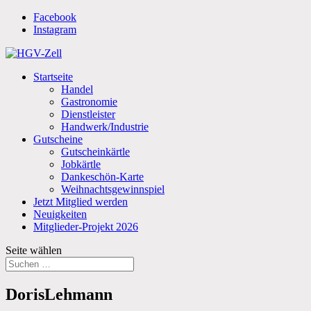
Facebook
Instagram
Startseite
Handel
Gastronomie
Dienstleister
Handwerk/Industrie
Gutscheine
Gutscheinkärtle
Jobkärtle
Dankeschön-Karte
Weihnachtsgewinnspiel
Jetzt Mitglied werden
Neuigkeiten
Mitglieder-Projekt 2026
Seite wählen
DorisLehmann